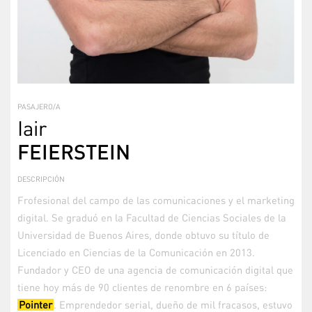
PASAJERO/A
Iair
FEIERSTEIN
DESCRIPCIÓN
Frofesional del campo de las comunicaciones y el marketing
digital. Se graduó en la Facultad de Ciencias Sociales de la
Universidad de Buenos Aires, donde obtuvo su título de
Licenciado en Ciencias de la Comunicación en 2013.
Fundador y CEO de una agencia de comunicación digital que
tiene hoy más de 90 clientes de renombre en 6 países:
Pointer
. Emprendedor serial, dueño de mil fracasos, estuvo