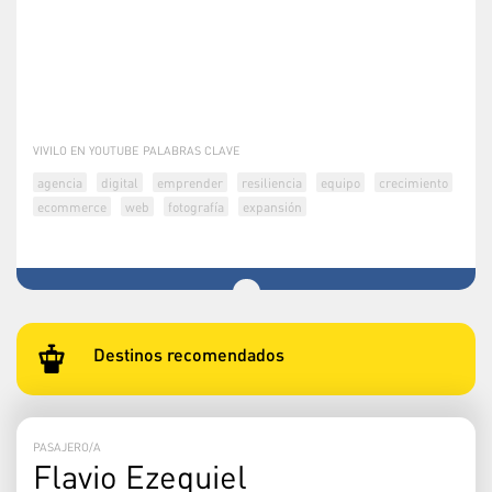
VIVILO EN YOUTUBE
PALABRAS CLAVE
agencia
digital
emprender
resiliencia
equipo
crecimiento
ecommerce
web
fotografía
expansión
Destinos recomendados
PASAJERO/A
Flavio Ezequiel