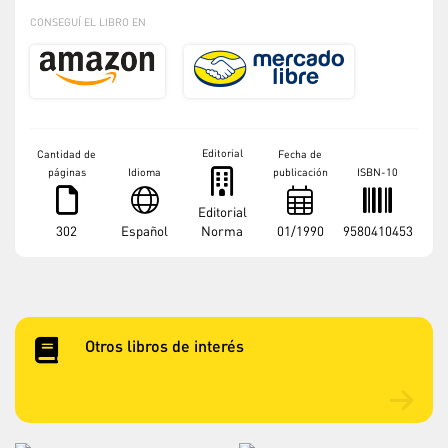
CONSEGUÍ EL LIBRO EN
Editorial
Cantidad de
Fecha de
páginas
Idioma
publicación
ISBN-10
Editorial
302
Español
Norma
01/1990
9580410453
Otros libros de interés